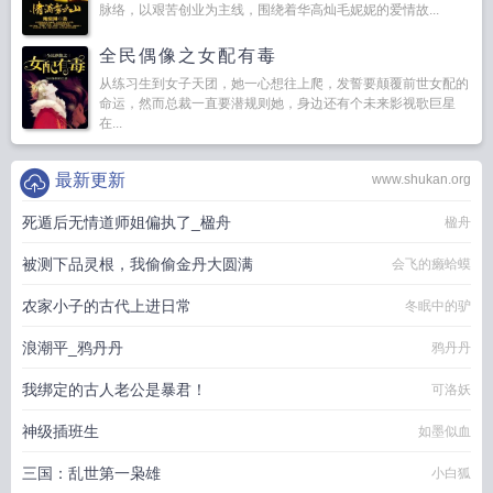
脉络，以艰苦创业为主线，围绕着华高灿毛妮妮的爱情故...
全民偶像之女配有毒
从练习生到女子天团，她一心想往上爬，发誓要颠覆前世女配的
命运，然而总裁一直要潜规则她，身边还有个未来影视歌巨星
在...
最新更新
www.shukan.org
死遁后无情道师姐偏执了_楹舟
楹舟
被测下品灵根，我偷偷金丹大圆满
会飞的癞蛤蟆
农家小子的古代上进日常
冬眠中的驴
浪潮平_鸦丹丹
鸦丹丹
我绑定的古人老公是暴君！
可洛妖
神级插班生
如墨似血
三国：乱世第一枭雄
小白狐