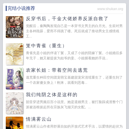
完结小说推荐
www.shukan.org
反穿书后，千金大佬娇养反派自救了
觉醒后，秦陶陶发现自己是一本穿书文男主的白月光。生前对男
主各种跪舔，爱而不得跳了楼。死后就成了推动男女主感情戏
工...
笼中青雀（重生）
青雀先是小姐的伴读丫鬟，又成了小姐的陪嫁丫鬟。小姐婚后多
年无子，她又被提拔为姑爷的妾。小姐握着她的手说...
农家长姐：带着空间去逃荒
逃荒重生种田空间团宠萌宝基建甜宠宋清瑶重生了，还重生到了
一个农家傻女身上！刚来，就看到恶毒...
我们纯阴之体是这样的
韶音穿进男频后宫小说里。她是退婚男主，被打脸踩成渣整个门
派被连根拔起所在宗族灰飞烟灭的女配。...
情满雾云山
情满雾云山作者用舒展自如的开放式艺术手法，以爱情的起伏为