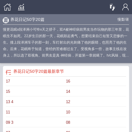
养花日记50字20篇
慢梨
/著
慢更花眠x段泽洲小可怜x天之骄子，双A被神经病前男友当作玩物的那三年里，花
眠生不如死。22岁生日的那一天，花眠鼓起勇气，想要结束自己短暂又悲惨的一
生。撞上段泽洲车子的那一刻，车灯射出的光刺痛了他的眼睛，也照亮了他的生
命。后来，花眠终于知道，曾经的苦难都过去了。受视角多一些，故事主线在攻
身上，所以选了双视角。前男友是真·神经病，开篇第一章就噶了。h/c风味，现实
线治愈，过去线是虐文。攻非处且十分悲惨，因为过去的经历有很严重的心理障
碍，这篇可以当柏拉图看，但他俩分攻受
养花日记450字
养花日记20篇每篇200
养花日记50字20篇
最新章节
字
养花日记200
写养花的日记200字
养花日记250字
十篇养花日记
养花记日
17
16
记
养花日记400字
种花的日记100字
养花日记50字20篇
养花日记200字大
全
养花日记600字初中
养花作文200日记
养花的日记
养花日记400字初中
养
15
14
花日记怎么写
养花日记50字
养花日记作文500字
13 4
12
11
10
09 3
08