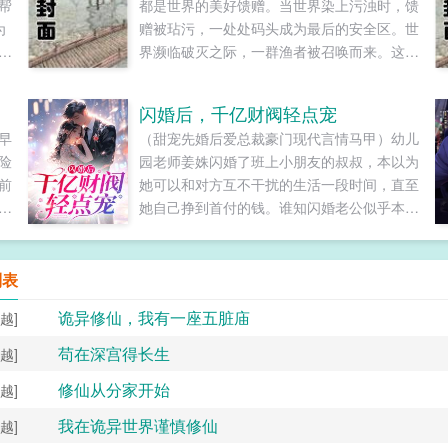
帮
都是世界的美好馈赠。当世界染上污浊时，馈
为
赠被玷污，一处处码头成为最后的安全区。世
界濒临破灭之际，一群渔者被召唤而来。这是
渔者也是愚者的故事。浓缩版一切从挥动鱼竿
成为钓鱼佬开始。苏忘SO？长着8只眼睛3条
闪婚后，千亿财阀轻点宠
腿的鱼到底能不能吃？在线等，挺急的。...
早
（甜宠先婚后爱总裁豪门现代言情马甲）幼儿
险
园老师姜姝闪婚了班上小朋友的叔叔，本以为
前
她可以和对方互不干扰的生活一段时间，直至
都
她自己挣到首付的钱。谁知闪婚老公似乎本事
不小，每次在她遇到困境的时候，对方总能及
时给于帮助。而且自从闪婚后，她微博上那位
从不发言的粉丝，似乎跟她互动多了起来，慢
列表
慢的，她的微博账号成为大V，她在上班之余
诡异修仙，我有一座五脏庙
越]
有了一笔额外的收入。就在她攒齐首付准备买
房离开时，那位闪婚老公带着一块市中心的地
苟在深宫得长生
越]
皮签购协议过来，说道你想要多少套房子，我
修仙从分家开始
越]
建给你，你一天住一套。姜姝这才发现，自己
闪婚了本地一个大财阀，且那个大财阀就是她
我在诡异世界谨慎修仙
越]
那个牛皮糖一样的微博粉丝。...