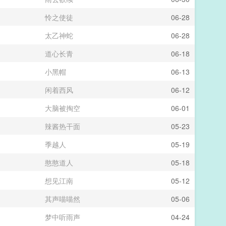
怜之使徒
06-28
太乙神蛇
06-28
道心长青
06-18
小黑帽
06-13
闲着西风
06-12
大脑被掏空
06-01
辣酱热干面
05-23
季越人
05-19
憨憨道人
05-18
想见江南
05-12
其声喵喵然
05-06
梦中听雨声
04-24