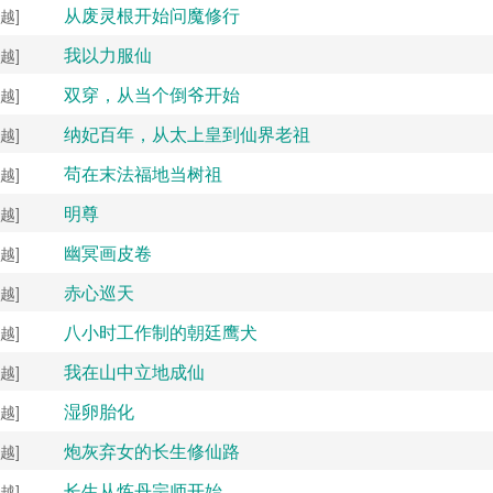
从废灵根开始问魔修行
越]
我以力服仙
越]
双穿，从当个倒爷开始
越]
纳妃百年，从太上皇到仙界老祖
越]
苟在末法福地当树祖
越]
明尊
越]
幽冥画皮卷
越]
赤心巡天
越]
八小时工作制的朝廷鹰犬
越]
我在山中立地成仙
越]
湿卵胎化
越]
炮灰弃女的长生修仙路
越]
长生从炼丹宗师开始
越]