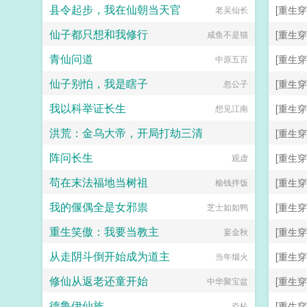
县令起步，我在仙朝当天官
[重生穿
老吴仙长
仙子都只想和我修行
[重生穿
咸鱼不是猫
青仙问道
[重生穿
中原五百
仙子别怕，我是瞎子
[重生穿
忽公子
我以科举证长生
[重生穿
想见江南
洪荒：金乌大帝，开局打劫三清
[重生穿
阵问长生
[重生穿
潜进海底的鱼
观虚
苟在末法福地当树祖
[重生穿
榆钱拌饭
我的偃偶全是女邪祟
[重生穿
芝士如如鸭
重生笑傲：我要当教主
[重生穿
宴金秋
从走阴斗倒开始成为道主
[重生穿
当年烟火
修仙从返老还童开始
[重生穿
中华聚宝盆
德鲁伊仙族
[重生穿
焱杺