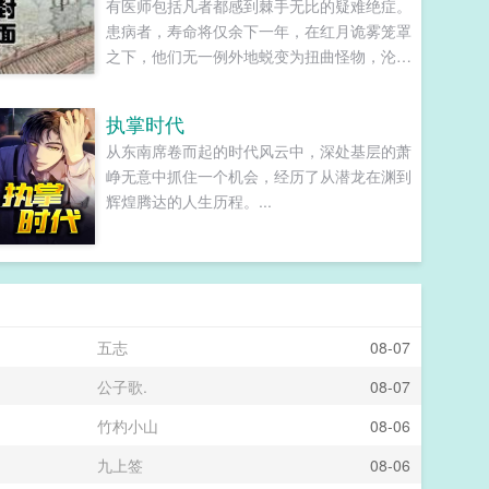
有医师包括凡者都感到棘手无比的疑难绝症。
患病者，寿命将仅余下一年，在红月诡雾笼罩
之下，他们无一例外地蜕变为扭曲怪物，沦为
污祟的帮凶，天灾的眷属以及盘踞于此世之外
的邪神任采任撷的信仰源泉。病原因未知。病
执掌时代
时间未知。传染度极高。治疗方法无。病患危
从东南席卷而起的时代风云中，深处基层的萧
险程度sss。如见到该症群患者，请立即向秩
峥无意中抓住一个机会，经历了从潜龙在渊到
序部门汇报其行踪，我们将第一时间赶到现场
辉煌腾达的人生历程。...
将其击毙保证群众安全，对于举报成功者，我
们颁五金币以资嘉奖。于是第二天，秩序局门
口多出一位自告奋勇的失序者。里亚克尔查先
生，我实名举报我自己，申请批准！怎么又是
你！你非得每天来这里自打卡一次吗！！？...
五志
08-07
公子歌.
08-07
竹杓小山
08-06
九上签
08-06