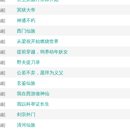
冥狱大帝
越]
神通不朽
越]
西门仙族
越]
从梁祝开始燃烧世界
越]
提前穿越，饲养幼年妖女
越]
野夫提刀录
越]
公若不弃，愿拜为义父
越]
玄鉴仙族
越]
我在西游做神仙
越]
我以科举证长生
越]
剑宗外门
越]
清河仙族
越]