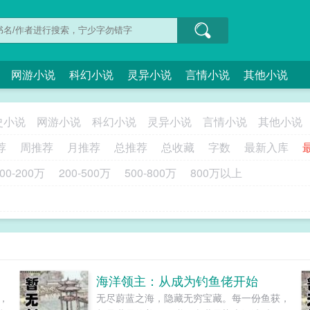
网游小说
科幻小说
灵异小说
言情小说
其他小说
史小说
网游小说
科幻小说
灵异小说
言情小说
其他小说
荐
周推荐
月推荐
总推荐
总收藏
字数
最新入库
00-200万
200-500万
500-800万
800万以上
海洋领主：从成为钓鱼佬开始
，
无尽蔚蓝之海，隐藏无穷宝藏。每一份鱼获，