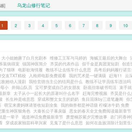
乌龙山修行笔记
越]
1
2
3
4
5
6
7
8
9
10
大小姐她撕了白月光剧本
维修工王军与马婷的
海贼王最后的大舞台
爷装病得宠
镇国神医简介
齐昊的代表作品
假千金是真团宠短剧
创造
为了猫咪
电影欲海情履
教练不让去练车什么意思
高考后妈妈履行诺言
交友TXT精校
入殓师电影免费观看
我的咒术是一键满级
赶海11
云
怎敌她动人漫剧
我给玄德当主公的结局是什么
教练不让学员练车违法吗
养母小
井闼山队员
宝可梦变成自己的女朋友
卧底但靠破书苟活
束手就
最新章
太子从小一起长大的原著叫什么名字
赶海完整视频
齐昊是什么
读
长生种是啥意思
穿成和蟹文女主的奶奶
鱼目混珠by三道笔趣阁
你
新
萌宝来袭妈咪请签收短剧全集
我的御兽都是神话级 柠檬冰牛奶 免费
妃重生神医狠角色
大秦长公子暴戾版
恶女的春天全文免费阅读最新章节
就是一辈子
诡道神话免费最新章节
萧楚楠苏紫夕完整故事
农门药香神
看
穿成农家独苗科举兴家
见鬼了是什么意思
如何在血族清除计划里生