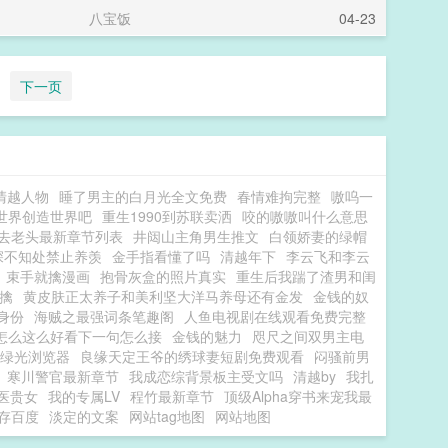
八宝饭
04-23
下一页
清越人物
睡了男主的白月光全文免费
春情难拘完整
嗷呜一
世界创造世界吧
重生1990到苏联卖洒
咬的嗷嗷叫什么意思
去老头最新章节列表
井闼山主角男生推文
白领娇妻的绿帽
深不知处禁止养羡
金手指看懂了吗
清越年下
李云飞和李云
束手就擒漫画
抱骨灰盒的照片真实
重生后我踹了渣男和闺
擒
黄皮肤正太养子和美利坚大洋马养母还有金发
金钱的奴
身份
海贼之最强词条笔趣阁
人鱼电视剧在线观看免费完整
怎么这么好看下一句怎么接
金钱的魅力
咫尺之间双男主电
绿光浏览器
良缘天定王爷的绣球妻短剧免费观看
闷骚前男
寒川警官最新章节
我成恋综背景板主受文吗
清越by
我扎
医贵女
我的专属LV
程竹最新章节
顶级Alpha穿书来宠我最
存百度
淡定的文案
网站tag地图
网站地图