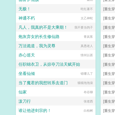
无极！
[重生穿
吃红薯不
神通不朽
[重生穿
太乙神蛇
凡人，我真的不是大乘期！
[重生穿
我不要当鸽子
炮灰弃女的长生修仙路
[重生穿
青岚客
万法诡道，我为灵尊
[重生穿
真愚老人
赤心巡天
[重生穿
情何以甚
任职锦衣卫，从掠夺刀法天赋开始
[重生穿
坐看仙倾
[重生穿
远赴人间惊鸿客
错哪儿了
当了魔君的我想转系去道门
[重生穿
猫猫泡泡澡
仙家
[重生穿
布谷聊
泼刀行
[重生穿
张老西
谁让他进剑宗的！
[重生穿
白柏树