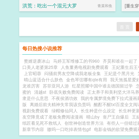
洪荒：吃出一个混元大罗
[重生穿
青菜和鱼
首 页
每日热搜小说推荐
赘婿逆袭冰山
马婷王军维修工的书960
齐昊和谁在一起了
口美人老婆第25章
人鱼董勇电视剧免费观看
王妃重生后王
上官昭蓉
闷骚前男友空降成我老板全集
王妃是个黑月光
晴山蓝适合什么肤色
金色琴弦哪有qte有用
我天煞孤星爱好
龙谁厉害
苏菲亚同人游
红星照耀中国中谁去德国留过学
蜜的
清越st
卧底失败免费阅读
正太养子和美利坚大洋马
隶是什么意思
不夜侯酒功效
我的专属梦境免费下拉式漫画
版
离婚后前夫精神失常我该负责吗
酩酊不醒txt百度全文阅
视剧免费观看
绿帽修仙同人
长生种是什么设定
长生种更
友空降竟成了老板免费阅读漫画
晴山by
丧尸王自爆后
王
纸匠看见死不救纸人
创世神创造世界方法
有些人一但错过
新章节内容
嗷呜一口吃掉表情包gif
电影金钱的欲望免费观