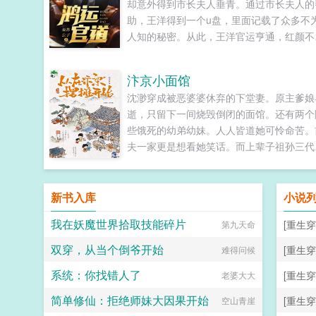
却意外得到市长夫人垂青。通过市长夫人的
助，王洋得到一个u盘，里面记载了众多不
人知的秘密。从此，王洋官运亨通，红颜不
断，从小助理一路扶摇而上，直入云霄！...
汴京小面馆
沈渺穿成被恶婆婆休弃的下堂妻。原主爹娘
逝，只留下一间烧毁倒闭的面馆。还有两个
些饿死的幼弟幼妹。人人皆道她可怜命苦。
夫一家更是想看她笑话。而上辈子祖孙三代
是厨子的...
新书入库
小说
我在妖魔世界拾取技能碎片
[重生穿
第九天命
双穿，从当个倒爷开始
[重生穿
难得问候
系统：你找错人了
[重生穿
老婆大大
简单修仙：拒绝师妹大因果开始
[重生穿
空山青崖