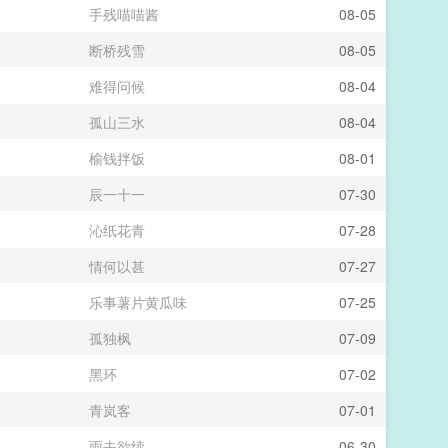
手残喵喵酱
08-05
断桥残雪
08-05
难得问候
08-04
孤山三水
08-04
榆钱拌饭
08-01
辰一十一
07-30
沁纸花青
07-28
情何以甚
07-27
乐事薯片黄瓜味
07-25
孤独枫
07-09
黑环
07-02
青岚客
07-01
雨去欲续
06-30